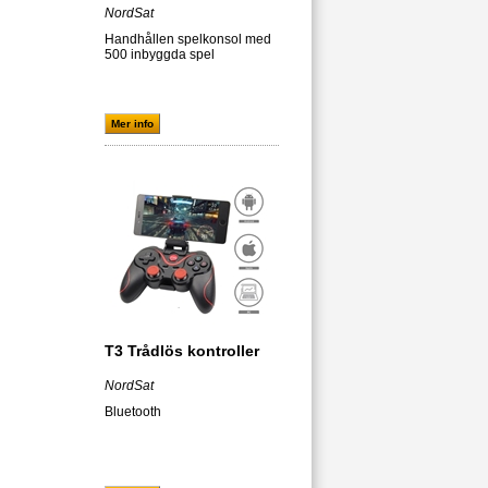
NordSat
Handhållen spelkonsol med
500 inbyggda spel
Mer info
T3 Trådlös kontroller
NordSat
Bluetooth