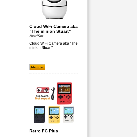
Cloud WiFi Camera aka
"The minion Stuart"
NordSat
Cloud WiFi Camera aka "The
minion Stuart"
Mer info
Retro FC Plus