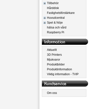
Tillbehör
Hårddisk
Fastighetsförstärkare
Huvudcentral
Spel & Nöje
hälsa och vård
Raspberry Pi
Aktuellt
3D Printers
Mjukvaror
Produktbilder
Produktinformation
Viktig information - TVIP
Om oss