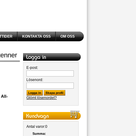
TTIDER
KONTAKTA OSS
OM OSS
enner
E-post:
Lösenord:
Logga in
Skapa profil
All-
Glömt lösenordet?
Antal varor:
0
Summa: