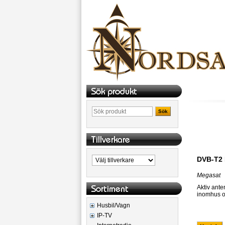
Sök
DVB-T2 
Megasat
Aktiv ante
inomhus o
Husbil/Vagn
IP-TV