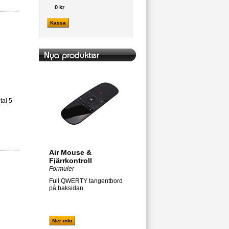
0 kr
Kassa
al 5-
Air Mouse &
Fjärrkontroll
Formuler
Full QWERTY tangentbord
på baksidan
Mer info