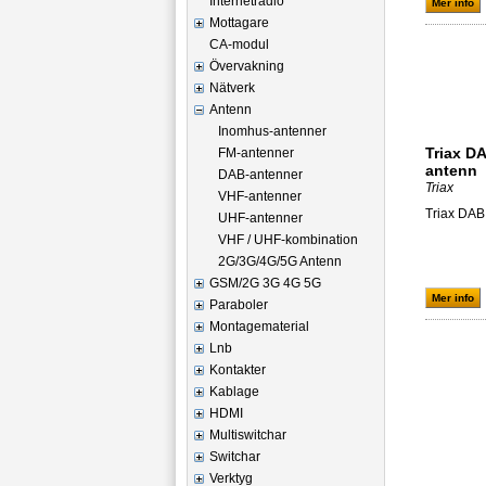
Internetradio
Mer info
Mottagare
CA-modul
Övervakning
Nätverk
Antenn
Inomhus-antenner
Triax D
FM-antenner
antenn
DAB-antenner
Triax
VHF-antenner
Triax DAB
UHF-antenner
VHF / UHF-kombination
2G/3G/4G/5G Antenn
GSM/2G 3G 4G 5G
Mer info
Paraboler
Montagematerial
Lnb
Kontakter
Kablage
HDMI
Multiswitchar
Switchar
Verktyg