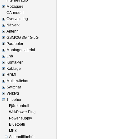
Internetradio
Mottagare
CA-modul
Övervakning
Nätverk
Antenn
GSM/2G 3G 4G 5G
Paraboler
Montagematerial
Lnb
Kontakter
Kablage
HDMI
Multiswitchar
Switchar
Verktyg
Tillbehör
Fjärrkontroll
Wifi/Power Plug
Power supply
Bluetooth
MP3
Antenntillbehör