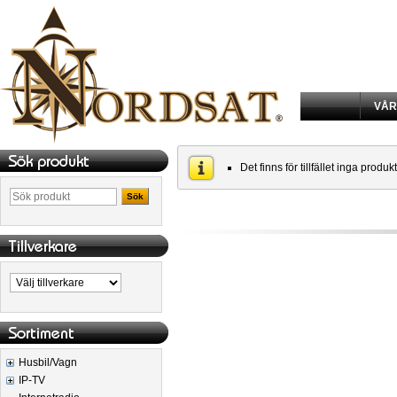
VÅR
Det finns för tillfället inga produk
Sök
Husbil/Vagn
IP-TV