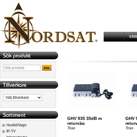
VÅR
Sök
GHV 935 35dB m
GHV 
returväg
retur
Husbil/Vagn
42 1
Triax
Triax
IP-TV