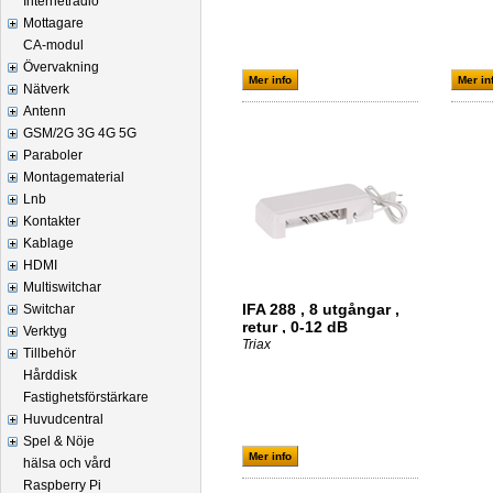
Internetradio
Mottagare
CA-modul
Övervakning
Mer info
Mer in
Nätverk
Antenn
GSM/2G 3G 4G 5G
Paraboler
Montagematerial
Lnb
Kontakter
Kablage
HDMI
Multiswitchar
IFA 288 , 8 utgångar ,
Switchar
retur , 0-12 dB
Verktyg
Triax
Tillbehör
Hårddisk
Fastighetsförstärkare
Huvudcentral
Spel & Nöje
Mer info
hälsa och vård
Raspberry Pi