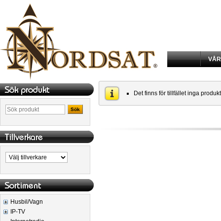
VÅR
Det finns för tillfället inga produk
Sök
Husbil/Vagn
IP-TV