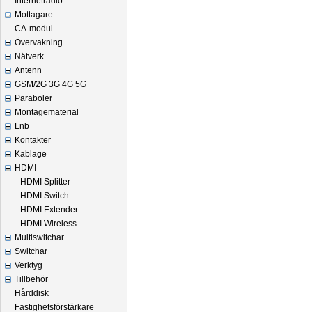
Internetradio
Mottagare
CA-modul
Övervakning
Nätverk
Antenn
GSM/2G 3G 4G 5G
Paraboler
Montagematerial
Lnb
Kontakter
Kablage
HDMI
HDMI Splitter
HDMI Switch
HDMI Extender
HDMI Wireless
Multiswitchar
Switchar
Verktyg
Tillbehör
Hårddisk
Fastighetsförstärkare