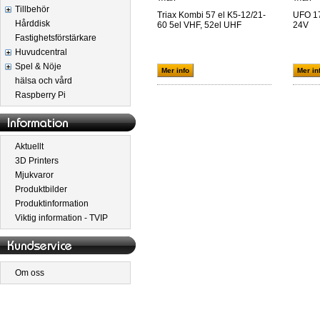
Tillbehör
Triax Kombi 57 el K5-12/21-
UFO 17
Hårddisk
60 5el VHF, 52el UHF
24V
Fastighetsförstärkare
Huvudcentral
Spel & Nöje
Mer info
Mer in
hälsa och vård
Raspberry Pi
Aktuellt
3D Printers
Mjukvaror
Produktbilder
Produktinformation
Viktig information - TVIP
Om oss