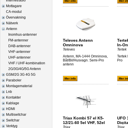
Internetradio
Mer info
Mer in
Mottagare
CA-modul
Övervakning
Nätverk
Antenn
Inomhus-antenner
Televes Antenn
Terte
FM-antenner
Omninova
In-On
DAB-antenner
Televes
Tertek
VHF-antenner
Antenn, MA-1444 Omninova,
Tertek 
UHF-antenner
Båt/Bil/Husvagn. Semi-Pro
Pro
VHF / UHF-kombination
antenn
2G/3G/4G/5G Antenn
GSM/2G 3G 4G 5G
Mer info
Mer in
Paraboler
Montagematerial
Lnb
Kontakter
Kablage
HDMI
Multiswitchar
Triax Kombi 57 el K5-
UFO 1
Switchar
12/21-60 5el VHF, 52el
Digit
Verktyg
UHF
Triax
Triax