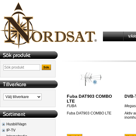
VÅR
Sök
Fuba DAT903 COMBO
DVB-
LTE
FUBA
Megas
Fuba DAT903 COMBO LTE
Aktiv a
inomhu
Husbil/Vagn
IP-TV