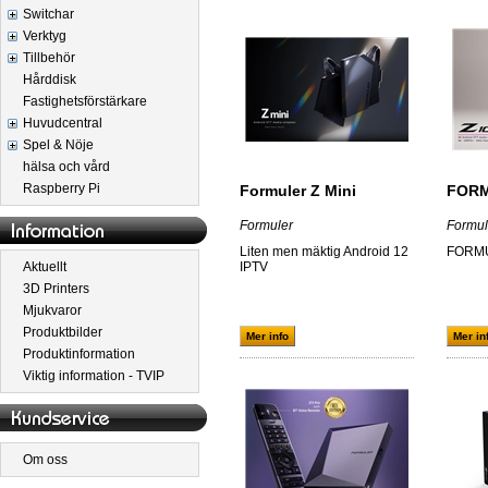
Switchar
Verktyg
Tillbehör
Hårddisk
Fastighetsförstärkare
Huvudcentral
Spel & Nöje
hälsa och vård
Raspberry Pi
Formuler Z Mini
FORM
Formuler
Formul
Liten men mäktig Android 12
FORM
Aktuellt
IPTV
3D Printers
Mjukvaror
Produktbilder
Mer info
Mer in
Produktinformation
Viktig information - TVIP
Om oss