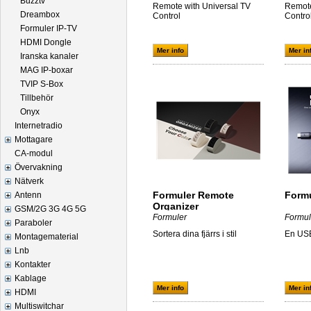
Buzztv
Remote with Universal TV
Remote
Dreambox
Control
Contro
Formuler IP-TV
HDMI Dongle
Mer info
Mer in
Iranska kanaler
MAG IP-boxar
TVIP S-Box
Tillbehör
Onyx
Internetradio
Mottagare
CA-modul
Övervakning
Nätverk
Formuler Remote
Form
Antenn
Organizer
GSM/2G 3G 4G 5G
Formuler
Formul
Paraboler
Sortera dina fjärrs i stil
En US
Montagematerial
Lnb
Kontakter
Kablage
Mer info
Mer in
HDMI
Multiswitchar