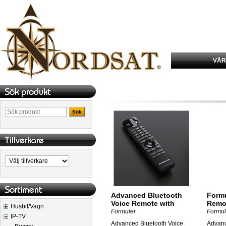
VÅR
Sök
Advanced Bluetooth
Formu
Voice Remote with
Remo
Husbil/Vagn
Universal TV Control
Formuler
Formul
IP-TV
Advanced Bluetooth Voice
Advanc