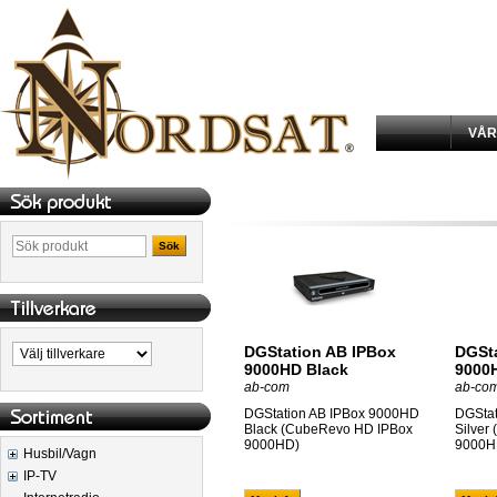
VÅR
Sök
DGStation AB IPBox
DGSt
9000HD Black
9000H
(CubeRevo HD IPBox
(Cub
ab-com
ab-co
9000HD)
9000
DGStation AB IPBox 9000HD
DGStat
Black (CubeRevo HD IPBox
Silver
9000HD)
9000H
Husbil/Vagn
IP-TV