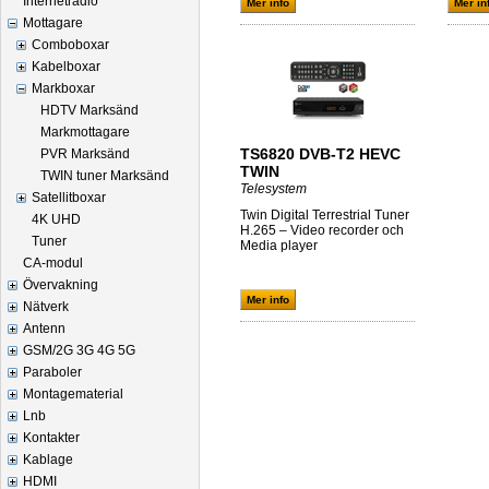
Internetradio
Mer info
Mer in
Mottagare
Comboboxar
Kabelboxar
Markboxar
HDTV Marksänd
Markmottagare
TS6820 DVB-T2 HEVC
PVR Marksänd
TWIN
TWIN tuner Marksänd
Telesystem
Satellitboxar
Twin Digital Terrestrial Tuner
4K UHD
H.265 – Video recorder och
Tuner
Media player
CA-modul
Övervakning
Mer info
Nätverk
Antenn
GSM/2G 3G 4G 5G
Paraboler
Montagematerial
Lnb
Kontakter
Kablage
HDMI