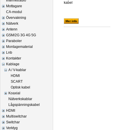
Internetradio
kabel
Mottagare
CA-modul
Övervakning
Mer info
Nätverk
Antenn
GSM/2G 3G 4G 5G
Paraboler
Montagematerial
Lnb
Kontakter
Kablage
A / V-kablar
HDMI
SCART
Optisk kabel
Koaxial
Nätverkskablar
Lågspänningskabel
HDMI
Multiswitchar
Switchar
Verktyg