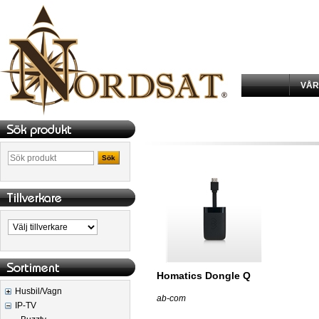
VÅR
Sök
Homatics Dongle Q
Husbil/Vagn
ab-com
IP-TV