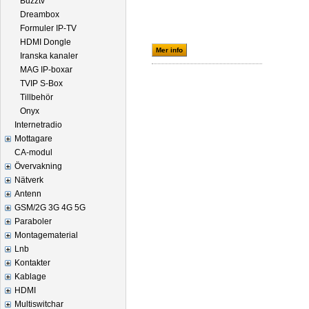
Buzztv
Dreambox
Formuler IP-TV
HDMI Dongle
Mer info
Iranska kanaler
MAG IP-boxar
TVIP S-Box
Tillbehör
Onyx
Internetradio
Mottagare
CA-modul
Övervakning
Nätverk
Antenn
GSM/2G 3G 4G 5G
Paraboler
Montagematerial
Lnb
Kontakter
Kablage
HDMI
Multiswitchar