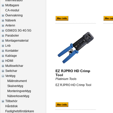
Internetradio
Mottagare
CA-modul
Övervakning
Mer info
Mer in
Nätverk
Antenn
GSM/2G 3G 4G 5G
Paraboler
Montagematerial
Lnb
Kontakter
Kablage
HDMI
Multiswitchar
EZ RJPRO HD Crimp
Switchar
Tool
Verktyg
Platinium Tools
Mätinstrument
EZ RJPRO HD Crimp Tool
Skalverktyg
Monteringverktyg
Nätverksverktyg
Tillbehör
Mer info
Hårddisk
Fastighetsförstärkare