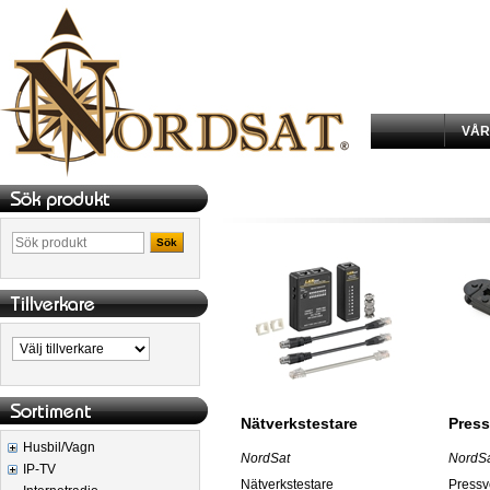
VÅR
Sök
Nätverkstestare
Press
Husbil/Vagn
NordSat
NordS
IP-TV
Nätverkstestare
Pressv