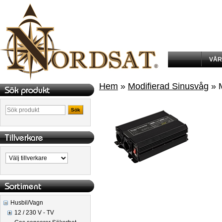
VÅR
Hem
»
Modifierad Sinusvåg
» M
Sök
Husbil/Vagn
12 / 230 V - TV