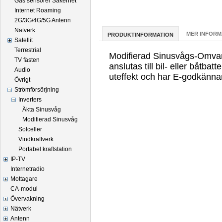
Gas sensorer Säkerhet
Internet Roaming
2G/3G/4G/5G Antenn
Nätverk
MER INFORM
PRODUKTINFORMATION
Satellit
Terrestrial
Modifierad Sinusvågs-Omvan
TV fästen
anslutas till bil- eller båtba
Audio
uteffekt och har E-godkänna
Övrigt
Strömförsörjning
Inverters
Äkta Sinusvåg
Modifierad Sinusvåg
Solceller
Vindkraftverk
Portabel kraftstation
IP-TV
Internetradio
Mottagare
CA-modul
Övervakning
Nätverk
Antenn