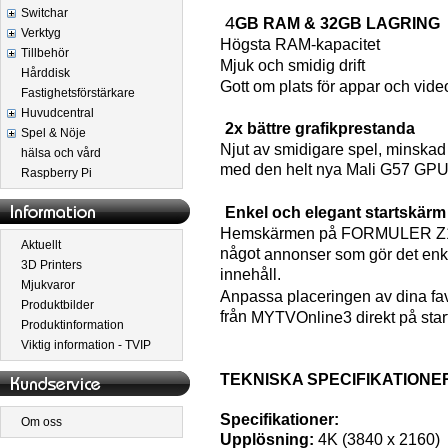
Switchar
4
GB RAM & 32GB LAGRING
Verktyg
Högsta RAM-kapacitet
Tillbehör
Mjuk och smidig drift
Hårddisk
Gott om plats för appar och vide
Fastighetsförstärkare
Huvudcentral
2x bättre grafikprestanda
Spel & Nöje
Njut av smidigare spel, minska
hälsa och vård
med den helt nya Mali G57 GPU
Raspberry Pi
Enkel och elegant startskärm
Hemskärmen på FORMULER Z11 
Aktuellt
något
annonser som gör det enkel
3D Printers
innehåll.
Mjukvaror
Anpassa placeringen av dina favo
Produktbilder
från
MYTVOnline3 direkt på star
Produktinformation
Viktig information - TVIP
TEKNISKA SPECIFIKATIONER
Specifikationer:
Om oss
Upplösning:
4K (3840 x 2160)