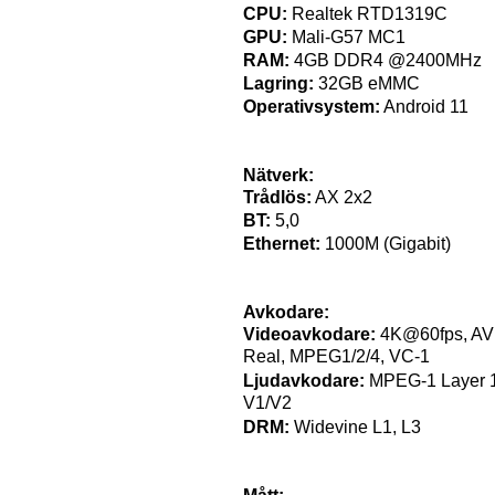
CPU:
Realtek RTD1319C
GPU:
Mali-G57 MC1
RAM:
4GB DDR4 @2400MHz
Lagring:
32GB eMMC
Operativsystem:
Android 11
Nätverk:
Trådlös:
AX 2x2
BT:
5,0
Ethernet:
1000M (Gigabit)
Avkodare:
Videoavkodare:
4K@60fps, AV1
Real, MPEG1/2/4, VC-1
Ljudavkodare:
MPEG-1 Layer 1
V1/V2
DRM:
Widevine L1, L3