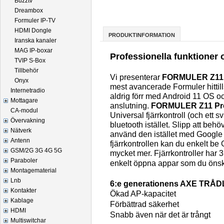
Buzztv
Dreambox
Formuler IP-TV
HDMI Dongle
PRODUKTINFORMATION
Iranska kanaler
MAG IP-boxar
Professionella funktioner
TVIP S-Box
Tillbehör
Vi presenterar
FORMULER Z11 
Onyx
mest avancerade Formuler hitti
Internetradio
aldrig förr med Android 11 OS o
Mottagare
anslutning.
FORMULER Z11 Pro
CA-modul
Universal fjärrkontroll (och ett 
Övervakning
bluetooth istället. Slipp att behö
Nätverk
använd den istället med Google 
Antenn
fjärrkontrollen kan du enkelt be
GSM/2G 3G 4G 5G
mycket mer. Fjärrkontroller ha
Paraboler
enkelt öppna appar som du önska
Montagematerial
Lnb
6:e generationens AXE TRÅ
Kontakter
Ökad AP-kapacitet
Kablage
Förbättrad säkerhet
HDMI
Snabb även när det är trångt
Multiswitchar