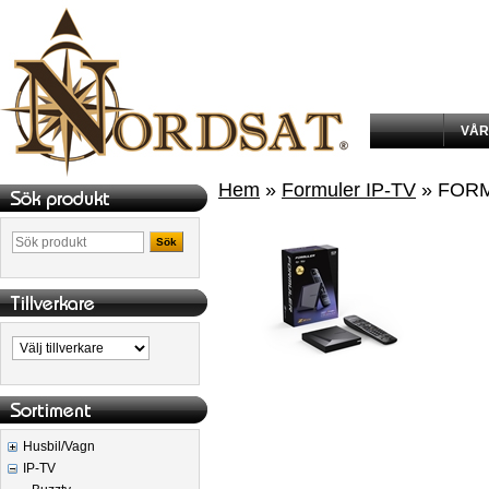
VÅR
Hem
»
Formuler IP-TV
» FORM
Sök
Husbil/Vagn
IP-TV