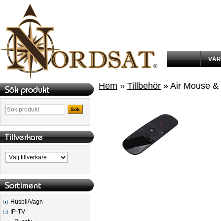
VÅR
Hem
»
Tillbehör
» Air Mouse & F
Sök
Husbil/Vagn
IP-TV