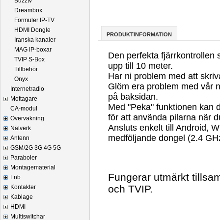
Buzztv
Dreambox
Formuler IP-TV
HDMI Dongle
PRODUKTINFORMATION
Iranska kanaler
MAG IP-boxar
Den perfekta fjärrkontrollen
TVIP S-Box
upp till 10 meter.
Tillbehör
Har ni problem med att skriva
Onyx
Glöm era problem med vår ny
Internetradio
på baksidan.
Mottagare
Med "Peka" funktionen kan du
CA-modul
för att använda pilarna när du
Övervakning
Ansluts enkelt till Android
Nätverk
medföljande dongel (2.4 GHz
Antenn
GSM/2G 3G 4G 5G
Paraboler
Montagematerial
Fungerar utmärkt tills
Lnb
och TVIP.
Kontakter
Kablage
HDMI
Multiswitchar