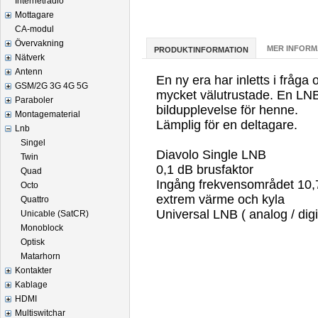
Internetradio
Mottagare
CA-modul
Övervakning
MER INFORM
PRODUKTINFORMATION
Nätverk
Antenn
En ny era har inletts i fråg
GSM/2G 3G 4G 5G
mycket välutrustade. En LNB p
Paraboler
bildupplevelse för henne.
Montagematerial
Lämplig för en deltagare.
Lnb
.
Singel
Diavolo Single LNB
Twin
0,1 dB brusfaktor
Quad
Ingång frekvensområdet 10,7 
Octo
extrem värme och kyla
Quattro
Universal LNB ( analog / digi
Unicable (SatCR)
Monoblock
Optisk
Matarhorn
Kontakter
Kablage
HDMI
Multiswitchar