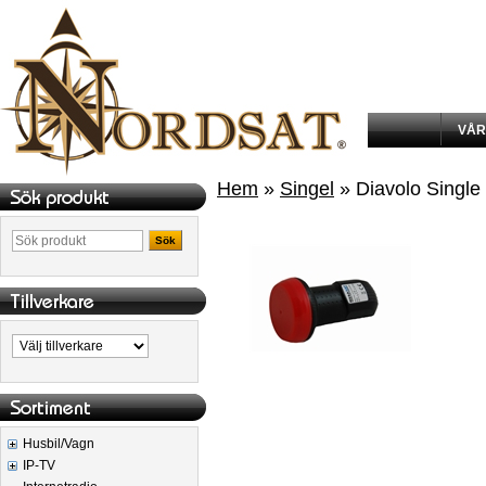
VÅR
Hem
»
Singel
» Diavolo Single
Sök
Husbil/Vagn
IP-TV