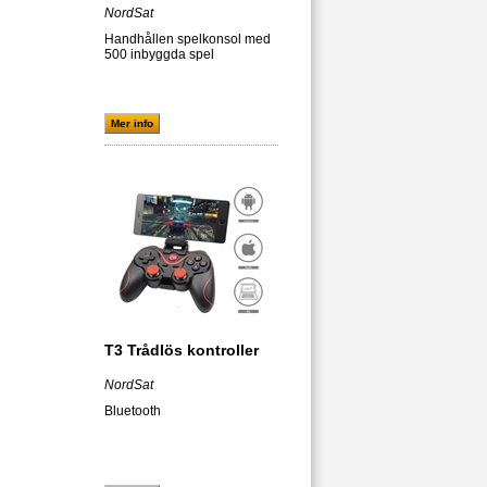
NordSat
Handhållen spelkonsol med
500 inbyggda spel
Mer info
T3 Trådlös kontroller
NordSat
Bluetooth