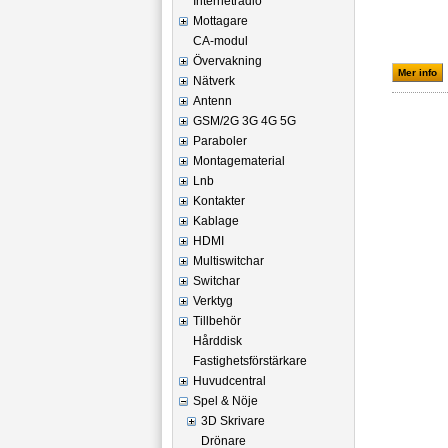
Internetradio
Mottagare
CA-modul
Övervakning
Mer info
Nätverk
Antenn
GSM/2G 3G 4G 5G
Paraboler
Montagematerial
Lnb
Kontakter
Kablage
HDMI
Multiswitchar
Switchar
Verktyg
Tillbehör
Hårddisk
Fastighetsförstärkare
Huvudcentral
Spel & Nöje
3D Skrivare
Drönare