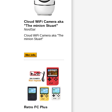
Cloud WiFi Camera aka
"The minion Stuart"
NordSat
Cloud WiFi Camera aka "The
minion Stuart"
Mer info
Retro FC Plus