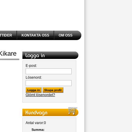
TTIDER
KONTAKTA OSS
OM OSS
Kikare
E-post:
Lösenord:
Logga in
Skapa profil
Glömt lösenordet?
Antal varor:
0
Summa: