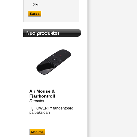
0 kr
Kassa
Air Mouse &
Fjärrkontroll
Formuler
Full QWERTY tangentbord
på baksidan
Mer info