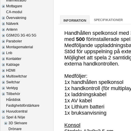
Internetradio
Mottagare
CA-modul
Övervakning
SPECIFIKATIONER
INFORMATION
Nätverk
Antenn
Handhållen spelkonsol med 3
GSM/2G 3G 4G 5G
med
500
förinstallerade spel
Paraboler
Medföljande uppladdningsbart 
Montagematerial
Stöd för uppspelning på exte
Lnb
Möjlighet att spela 2 samtid
Kontakter
externa handkontrollen.
Kablage
HDMI
Medföljer:
Multiswitchar
1x handhållen spelkonsol
Switchar
1x handkontroll (för multipla
Verktyg
1x laddningskabel
Tillbehör
Hårddisk
1x AV kabel
Fastighetsförstärkare
1x Lithium batteri
Huvudcentral
1x bruksanvisning
Spel & Nöje
3D Skrivare
Konsol
Drönare