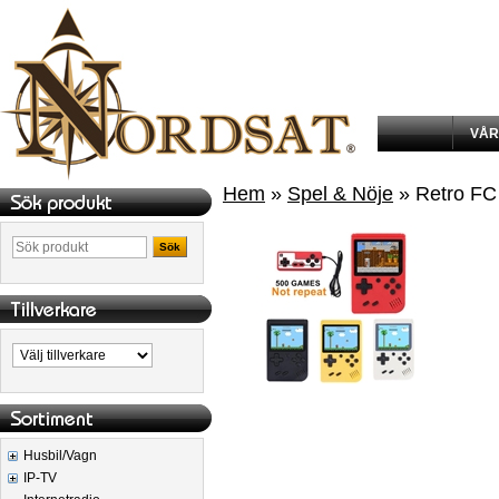
VÅR
Hem
»
Spel & Nöje
» Retro FC
Sök
Husbil/Vagn
IP-TV