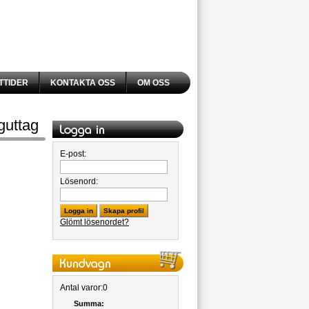
TTIDER
KONTAKTA OSS
OM OSS
guttag
E-post:
Lösenord:
Logga in
Skapa profil
Glömt lösenordet?
Antal varor:
0
Summa: