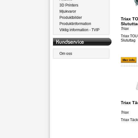
3D Printers
Mjukvaror
Produktbilder
Triax T
Slututta
Produktinformation
Triax
Viktig information - TVIP
Triax TOU
Slututtag
Om oss
Mer info
Triax T
Triax
Triax Täck