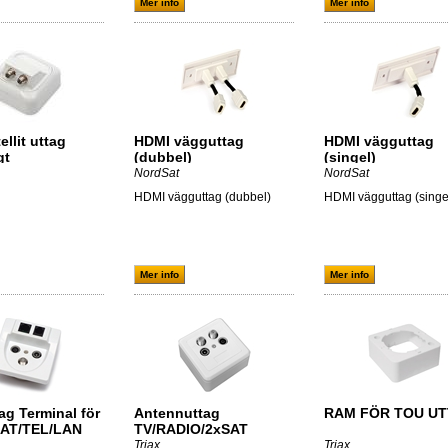
Mer info
Mer info
ellit uttag
HDMI vägguttag
HDMI vägguttag
gt
(dubbel)
(singel)
NordSat
NordSat
HDMI vägguttag (dubbel)
HDMI vägguttag (singe
Mer info
Mer info
ag Terminal för
Antennuttag
RAM FÖR TOU U
SAT/TEL/LAN
TV/RADIO/2xSAT
g)
Triax
Triax