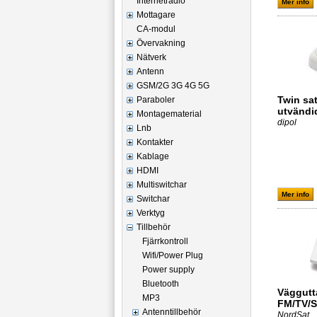
Internetradio
Mer info
Mottagare
CA-modul
Övervakning
Nätverk
Antenn
GSM/2G 3G 4G 5G
Twin sat
Paraboler
utvändi
Montagematerial
dipol
Lnb
Kontakter
Kablage
HDMI
Multiswitchar
Mer info
Switchar
Verktyg
Tillbehör
Fjärrkontroll
Wifi/Power Plug
Power supply
Bluetooth
Väggutt
MP3
FM/TV/
Antenntillbehör
(invändi
NordSat