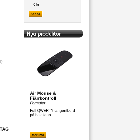
0 kr
Kassa
l)
Air Mouse &
Fjärrkontroll
Formuler
Full QWERTY tangentbord
på baksidan
TTAG
Mer info