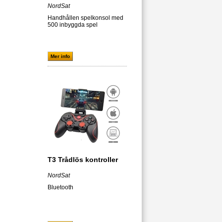
NordSat
Handhållen spelkonsol med
500 inbyggda spel
Mer info
T3 Trådlös kontroller
NordSat
Bluetooth