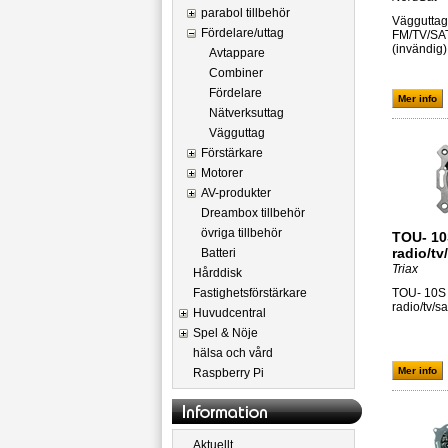
parabol tillbehör
Vägguttag 
Fördelare/uttag
FM/TV/SA
(invändig)
Avtappare
Combiner
Fördelare
Mer info
Nätverksuttag
Vägguttag
Förstärkare
Motorer
AV-produkter
Dreambox tillbehör
övriga tillbehör
TOU- 10
radio/tv
Batteri
Triax
Hårddisk
Fastighetsförstärkare
TOU- 10S 
radio/tv/sa
Huvudcentral
Spel & Nöje
hälsa och vård
Mer info
Raspberry Pi
Aktuellt