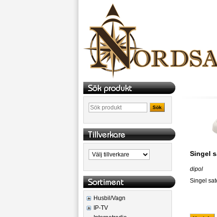
Sök
Singel s
dipol
Singel sate
Husbil/Vagn
IP-TV