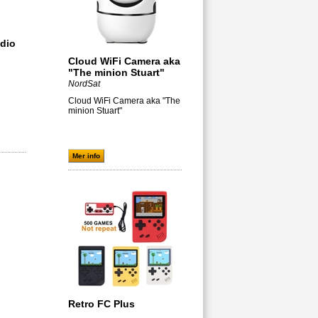
adio
Cloud WiFi Camera aka
"The minion Stuart"
NordSat
Cloud WiFi Camera aka "The
minion Stuart"
Mer info
Retro FC Plus