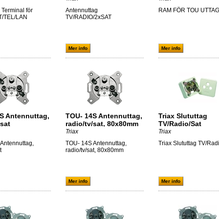
Terminal för
Antennuttag
RAM FÖR TOU UTTA
T/TEL/LAN
TV/RADIO/2xSAT
Mer info
Mer info
S Antennuttag,
TOU- 14S Antennuttag,
Triax Slututtag
/sat
radio/tv/sat, 80x80mm
TV/Radio/Sat
Triax
Triax
Antennuttag,
TOU- 14S Antennuttag,
Triax Slututtag TV/Rad
t
radio/tv/sat, 80x80mm
Mer info
Mer info