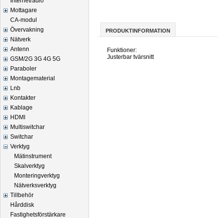
Internetradio
Mottagare
CA-modul
Övervakning
PRODUKTINFORMATION
Nätverk
Antenn
Funktioner:
Justerbar tvärsnitt
GSM/2G 3G 4G 5G
Paraboler
Montagematerial
Lnb
Kontakter
Kablage
HDMI
Multiswitchar
Switchar
Verktyg
Mätinstrument
Skalverktyg
Monteringverktyg
Nätverksverktyg
Tillbehör
Hårddisk
Fastighetsförstärkare