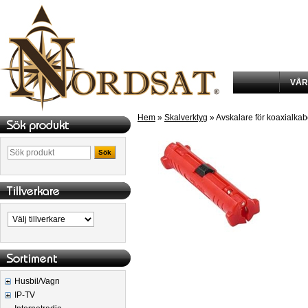
VÅR
Hem
»
Skalverktyg
» Avskalare för koaxialkab
Sök
Husbil/Vagn
IP-TV